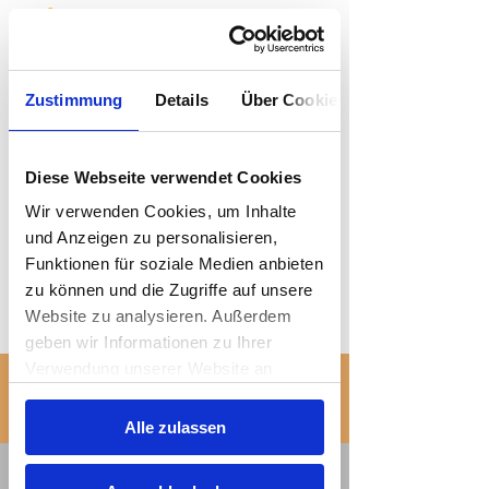
Remotepunks INSTAGRAM
Zustimmung
Details
Über Cookies
Diese Webseite verwendet Cookies
Wir verwenden Cookies, um Inhalte
und Anzeigen zu personalisieren,
Funktionen für soziale Medien anbieten
zu können und die Zugriffe auf unsere
Website zu analysieren. Außerdem
geben wir Informationen zu Ihrer
Verwendung unserer Website an
WERDE TEIL EINER NEUEN COMMUNITY,
unsere Partner für soziale Medien,
DIE IN DER GANZEN WELT ZUHAUSE IST
Einwilligungsauswahl
Werbung und Analysen weiter. Unsere
Alle zulassen
Notwendig
Partner führen diese Informationen
möglicherweise mit weiteren Daten