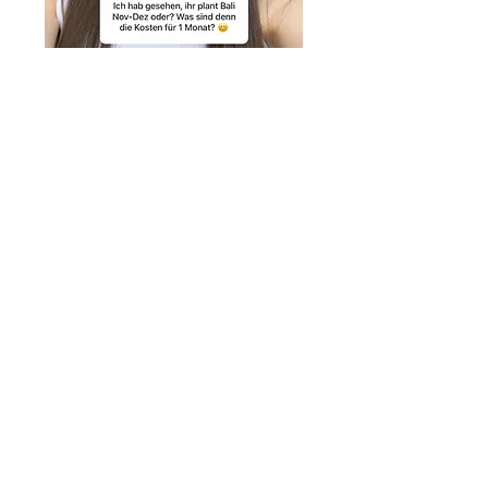
zum Insta Post (FAQ)
FAQs - Häufige
Fragen
Was für Leute sind bei
meiner Reise dabei?