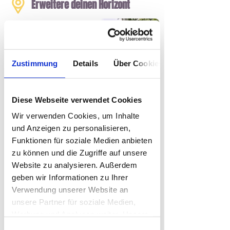
Erweitere deinen Horizont
Lebe und arbeite 4
Wochen an einem
neuen Ort. Lerne das
echte "Daily Life" der
Zustimmung
Details
Über Cookies
Einheimischen
kennen. Nimm deine
Routinen in neue
Länder mit und fühle
Diese Webseite verwendet Cookies
wie es ist, dort zu
leben.
Wir verwenden Cookies, um Inhalte
und Anzeigen zu personalisieren,
Funktionen für soziale Medien anbieten
Canggu, April 2024
zu können und die Zugriffe auf unsere
Website zu analysieren. Außerdem
Ran an deine "Bucket List"
geben wir Informationen zu Ihrer
Verwendung unserer Website an
unsere Partner für soziale Medien,
Werbung und Analysen weiter. Unsere
Partner führen diese Informationen
Einwilligungsauswahl