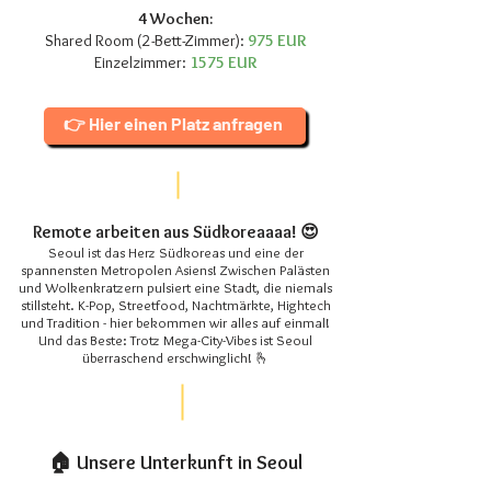
4 Wochen:
Shared Room (2-Bett-Zimmer):
975 EUR
Einzelzimmer:
1575 EUR
👉 Hier einen Platz anfragen
Remote arbeiten aus Südkoreaaaa! 😍
Seoul ist das Herz Südkoreas und eine der
spannensten Metropolen Asiens! Zwischen Palästen
und Wolkenkratzern pulsiert eine Stadt, die niemals
stillsteht. K-Pop, Streetfood, Nachtmärkte, Hightech
und Tradition - hier bekommen wir alles auf einmal!
Und das Beste: Trotz Mega-City-Vibes ist Seoul
überraschend erschwinglich! 🫰
🏠 Unsere Unterkunft in Seoul