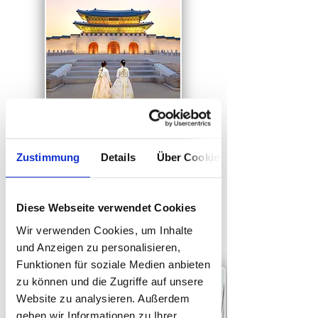
Das traditionelle Seoul
Das historische Seoul - wo jahrhundertealte Paläste auf
Zustimmung
Details
Über Cookies
moderne Wolkenkratzer treffen. Starte deinen Tag früh im
Gyeongbokgung-Palast und spüre die Geschichte der Stadt
bei Sonnenaufgang. Danach geht es durch das traditionelle
Bukchon Hanok Village - am besten mit einem koreanischen
Frühstück aus Kimchi, Suppe und frisch gedämpften
Diese Webseite verwendet Cookies
Mandu.
Wir verwenden Cookies, um Inhalte
und Anzeigen zu personalisieren,
Die Gassen von Ikseon-dong
Funktionen für soziale Medien anbieten
Zwischen kleinen
zu können und die Zugriffe auf unsere
Hanok-Häusern
verstecken sich hippe
Website zu analysieren. Außerdem
Cafés, Concept Stores
geben wir Informationen zu Ihrer
und Designläden.